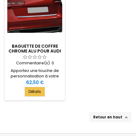
BAGUETTE DE COFFRE
CHROME ALU POUR AUDI
A6 2011-[...]
Commentaire(s):
0
Apportez une touche de
personnalisation à votre
Audi A6 avec cette
Prix
62,50 €
baguette de coffre en
Détails
chrome alu inox. Pour
modèle 2011-[...] SD (Sedan
= berline)
Retour en haut
