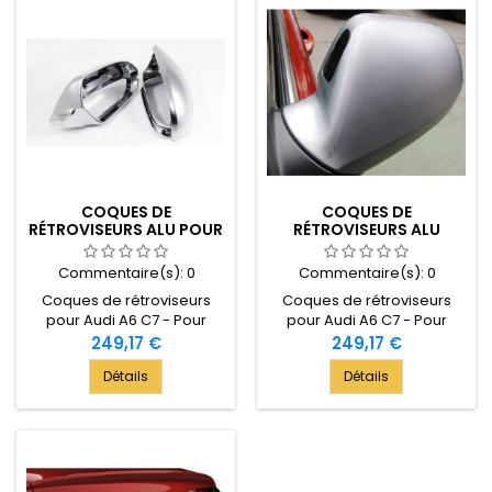
COQUES DE
COQUES DE
RÉTROVISEURS ALU POUR
RÉTROVISEURS ALU
AUDI A6 C7 2012
MATTE BROSSÉ POUR
AUDI A6 C7 2012
Commentaire(s):
0
Commentaire(s):
0
Coques de rétroviseurs
Coques de rétroviseurs
pour Audi A6 C7 - Pour
pour Audi A6 C7 - Pour
modèle depuis 2012 - En
modèle après 2012 - En alu
Prix
249,17 €
Prix
249,17 €
aluminium.
matte.
Détails
Détails