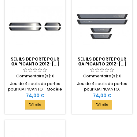
SEUILS DE PORTE POUR
SEUILS DE PORTE POUR
KIA PICANTO 2012-[...]
KIA PICANTO 2012-[...]
Commentaire(s):
0
Commentaire(s):
0
Jeu de 4 seuils de portes
Jeu de 4 seuils de portes
pour KIA PICANTO - Modèle
pour KIA PICANTO.
2012-[...]
Compatible avec le
Prix
74,00 €
Prix
74,00 €
modèle 2012-[...].
Détails
Détails
Accessoire de restyling
pour votre KIA PICANTO