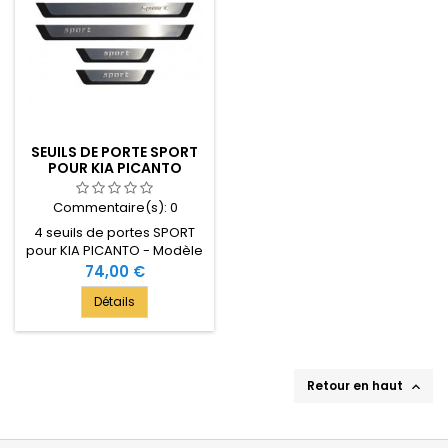
SEUILS DE PORTE SPORT
POUR KIA PICANTO
Commentaire(s):
0
4 seuils de portes SPORT
pour KIA PICANTO - Modèle
2012-[...] - Type HB
Prix
74,00 €
(Hatchback = modèle avec
Détails
hayon) 5 Portes - Prix pour
les 4 seuils de porte
Retour en haut
