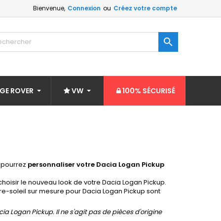
Bienvenue,
Connexion
ou
Créez votre compte

GE ROVER
VW
100% SÉCURISÉ
s pourrez
personnaliser votre Dacia Logan Pickup
de choisir le nouveau look de votre Dacia Logan Pickup.
re-soleil sur mesure pour Dacia Logan Pickup sont
a Logan Pickup. Il ne s'agit pas de pièces d'origine