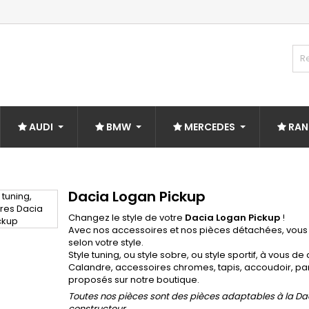
AUDI
BMW
MERCEDES
RAN
Dacia Logan Pickup
Changez le style de votre
Dacia Logan Pickup
!
Avec nos accessoires et nos pièces détachées, vou
selon votre style.
Style tuning, ou style sobre, ou style sportif, à vous 
Calandre, accessoires chromes, tapis, accoudoir, pa
proposés sur notre boutique.
Toutes nos pièces sont des pièces adaptables à la Daci
constructeur.