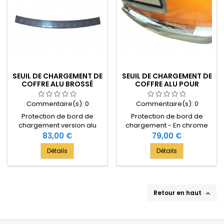
SEUIL DE CHARGEMENT DE
SEUIL DE CHARGEMENT DE
COFFRE ALU BROSSÉ
COFFRE ALU POUR
POUR SKODA ROOMSTER
SKODA ROOMSTER
2007-[...]
2007-[...]
Commentaire(s):
0
Commentaire(s):
0
Protection de bord de
Protection de bord de
chargement version alu
chargement - En chrome
brossé - Compatible avec
inox - Sur mesure pour
Prix
83,00 €
Prix
79,00 €
Skoda ROOMSTER 2007-[...]
Skoda ROOMSTER - Modèle
Détails
Détails
MINIVAN/LAV
2007-[...]
Retour en haut
