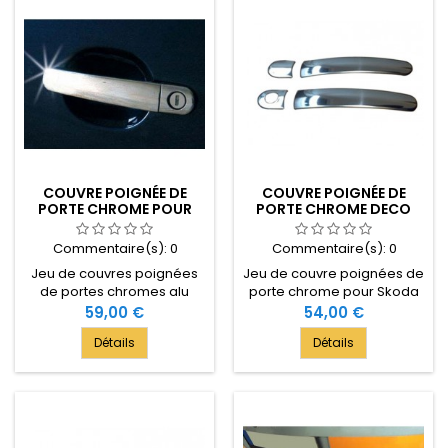
COUVRE POIGNÉE DE
COUVRE POIGNÉE DE
PORTE CHROME POUR
PORTE CHROME DECO
SKODA ROOMSTER
POUR SKODA ROOMSTER
Commentaire(s):
0
Commentaire(s):
0
Jeu de couvres poignées
Jeu de couvre poignées de
de portes chromes alu
porte chrome pour Skoda
miroir pour Skoda
ROOMSTER - Modèle 2
Prix
59,00 €
Prix
54,00 €
ROOMSTER - Compatible
Portes - Année 2007-[...]
Détails
Détails
avec le modèle 2007-[...] -
2 Portes